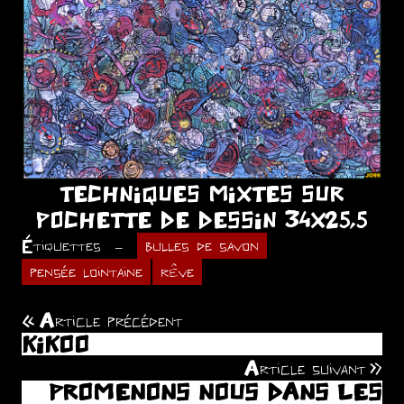
TECHNIQUES MIXTES SUR
POCHETTE DE DESSIN 34X25,5
Étiquettes
bulles de savon
pensée lointaine
rêve
Article précédent
Navigation
KIKOO
de
Article suivant
PROMENONS NOUS DANS LES
l’article