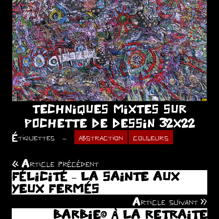
TECHNIQUES MIXTES SUR
POCHETTE DE DESSIN 32X22
Étiquettes
abstraction
couleurs
Article précédent
Navigation
FÉLICITÉ – LA SAINTE AUX
de
YEUX FERMÉS
Article suivant
l’article
BARBIE© À LA RETRAITE