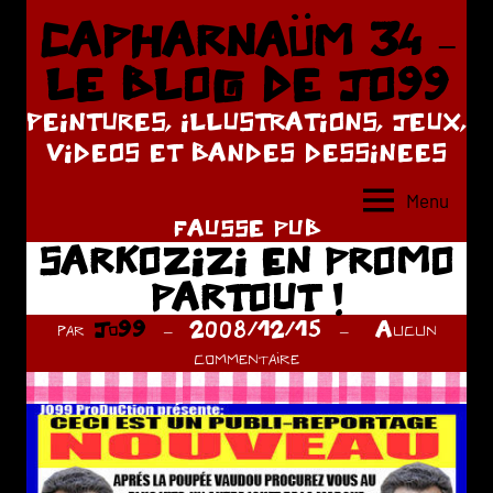
Aller
CAPHARNAÜM 34 –
au
LE BLOG DE JO99
contenu
PEINTURES, ILLUSTRATIONS, JEUX,
VIDEOS ET BANDES DESSINEES
Menu
FAUSSE PUB
SARKOZIZI EN PROMO
PARTOUT !
par
Jo99
2008/12/15
Aucun
commentaire