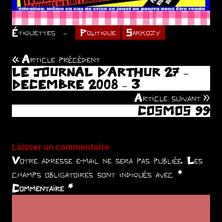
Étiquettes
Politique
Sarkozy
Article précédent
Navigation
LE JOURNAL D’ARTHUR 27 –
de
DECEMBRE 2008 – 3
Article suivant
l’article
COSMOS 99
Laisser un commentaire
Votre adresse e-mail ne sera pas publiée.
Les
champs obligatoires sont indiqués avec
*
Commentaire
*