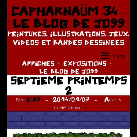
Aller
CAPHARNAÜM 34 –
au
LE BLOG DE JO99
contenu
PEINTURES, ILLUSTRATIONS, JEUX,
VIDEOS ET BANDES DESSINEES
Menu
AFFICHES
EXPOSITIONS
LE BLOG DE JO99
SEPTIEME PRINTEMPS
2
par
Jo99
2014/01/07
Aucun
commentaire