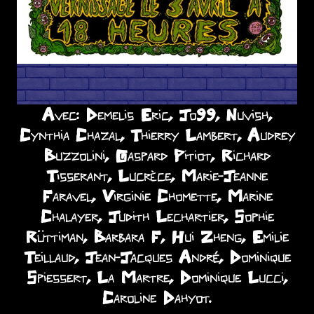
Avec: Demelis Eric, Jo99, Nuvish,
Cynthia Chazal, Thierry Lambert, Audrey
Buzzolini, Gaspard Pitiot, Richard
Tisserant, Lucrèce, Marie-Jeanne
Faravel, Virginie Chomette, Marine
Chalayer, Judith Lechartier, Sophie
Rüttiman, Barbara F, Hui Zheng, Emilie
Teillaud, Jean-Jacques André, Dominique
Spiessert, La Martre, Dominique Lucci,
Caroline Dahyot.