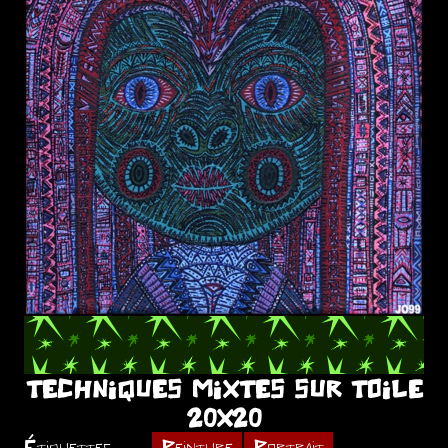
TECHNIQUES MIXTES SUR TOILE
20X20
Étiquettes
Peinture
Portrait