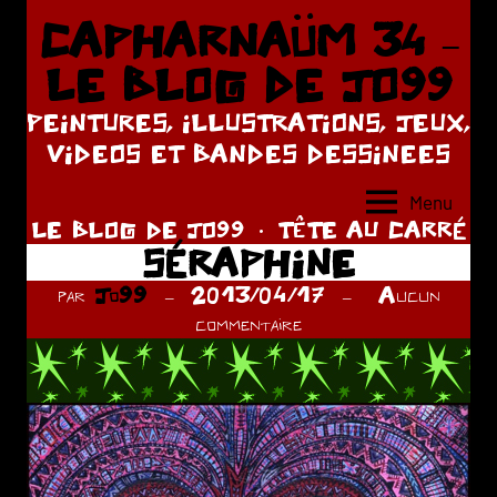
Aller
CAPHARNAÜM 34 –
au
LE BLOG DE JO99
contenu
PEINTURES, ILLUSTRATIONS, JEUX,
VIDEOS ET BANDES DESSINEES
Menu
LE BLOG DE JO99
TÊTE AU CARRÉ
SÉRAPHINE
par
Jo99
2013/04/17
Aucun
commentaire