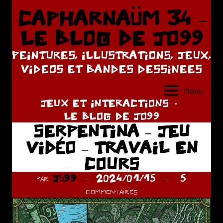
Aller
CAPHARNAÜM 34 –
au
LE BLOG DE JO99
contenu
PEINTURES, ILLUSTRATIONS, JEUX,
VIDEOS ET BANDES DESSINEES
Menu
JEUX ET INTERACTIONS
LE BLOG DE JO99
SERPENTINA – JEU
VIDÉO – TRAVAIL EN
COURS
par
Jo99
2024/01/15
5
commentaires