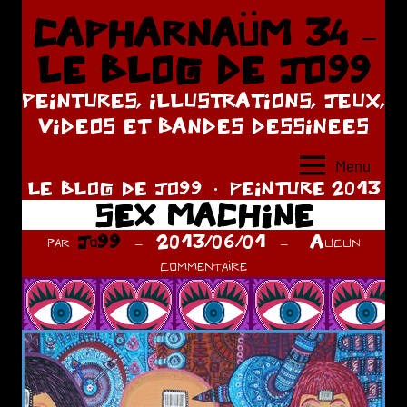
Aller
CAPHARNAÜM 34 –
au
LE BLOG DE JO99
contenu
PEINTURES, ILLUSTRATIONS, JEUX,
VIDEOS ET BANDES DESSINEES
Menu
LE BLOG DE JO99
PEINTURE 2013
SEX MACHINE
par
Jo99
2013/06/01
Aucun
commentaire