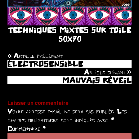
TECHNIQUES MIXTES SUR TOILE
50X70
Article précédent
Navigation
ÉLECTROSENSIBLE
de
Article suivant
MAUVAIS RÉVEIL
l’article
Laisser un commentaire
Votre adresse e-mail ne sera pas publiée.
Les
champs obligatoires sont indiqués avec
*
Commentaire
*