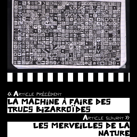
Article précédent
Navigation
LA MACHINE À FAIRE DES
de
TRUCS BIZARROÏDES
Article suivant
l’article
LES MERVEILLES DE LA
NATURE