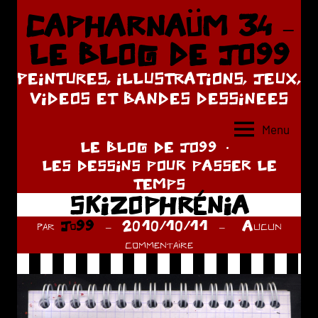
Aller
CAPHARNAÜM 34 –
au
LE BLOG DE JO99
contenu
PEINTURES, ILLUSTRATIONS, JEUX,
VIDEOS ET BANDES DESSINEES
Menu
LE BLOG DE JO99
LES DESSINS POUR PASSER LE
TEMPS
SKIZOPHRÉNIA
par
Jo99
2010/10/11
Aucun
commentaire