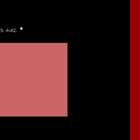
ués avec
*