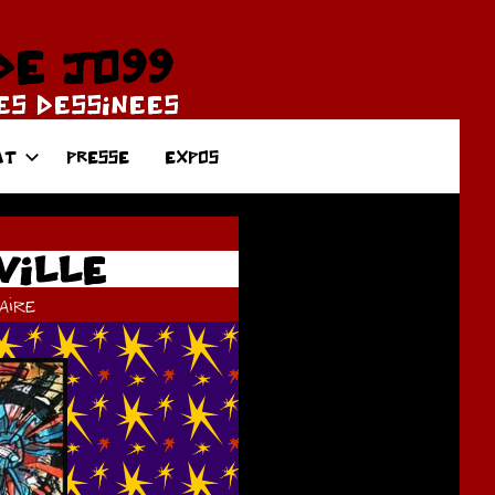
DE JO99
DES DESSINEES
AT
PRESSE
EXPOS
VILLE
ire