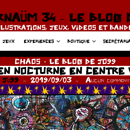
NAÜM 34 – LE BLOG 
LLUSTRATIONS, JEUX, VIDEOS ET BAN
JEUX
EXPERIENCES
BOUTIQUE
SECRÉTARI
CHAOS
LE BLOG DE JO99
EN NOCTURNE EN CENTRE 
r
Jo99
2019/09/03
Aucun commenta