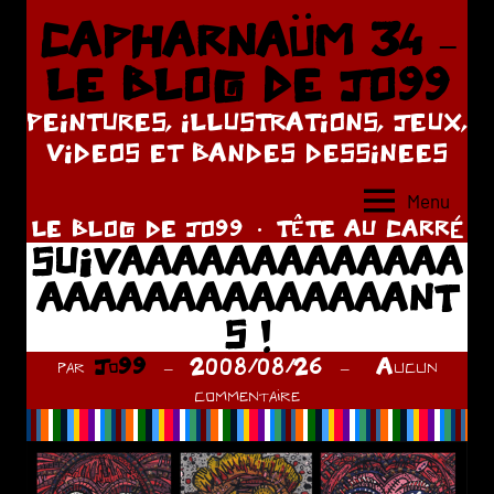
Aller
CAPHARNAÜM 34 –
au
LE BLOG DE JO99
contenu
PEINTURES, ILLUSTRATIONS, JEUX,
VIDEOS ET BANDES DESSINEES
Menu
LE BLOG DE JO99
TÊTE AU CARRÉ
SUIVAAAAAAAAAAAAA
AAAAAAAAAAAAAANT
S !
par
Jo99
2008/08/26
Aucun
commentaire