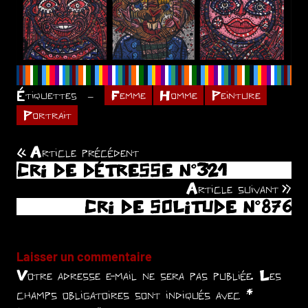
Étiquettes
Femme
Homme
Peinture
Portrait
Article précédent
Navigation
CRI DE DÉTRESSE N°321
de
Article suivant
CRI DE SOLITUDE N°876
l’article
Laisser un commentaire
Votre adresse e-mail ne sera pas publiée.
Les
champs obligatoires sont indiqués avec
*