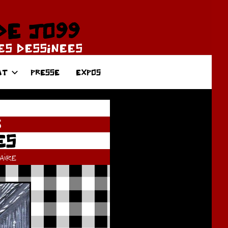
DE JO99
DES DESSINEES
AT
PRESSE
EXPOS
5
ES
ire