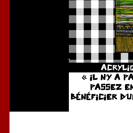
.
ACRYLI
« IL N’Y A 
PASSEZ E
BÉNÉFICIER D’