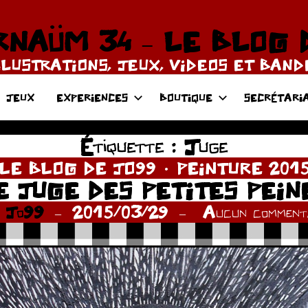
NAÜM 34 – LE BLOG 
LLUSTRATIONS, JEUX, VIDEOS ET BAN
JEUX
EXPERIENCES
BOUTIQUE
SECRÉTARI
Étiquette :
Juge
LE BLOG DE JO99
PEINTURE 201
E JUGE DES PETITES PEIN
r
Jo99
2015/03/29
Aucun commenta