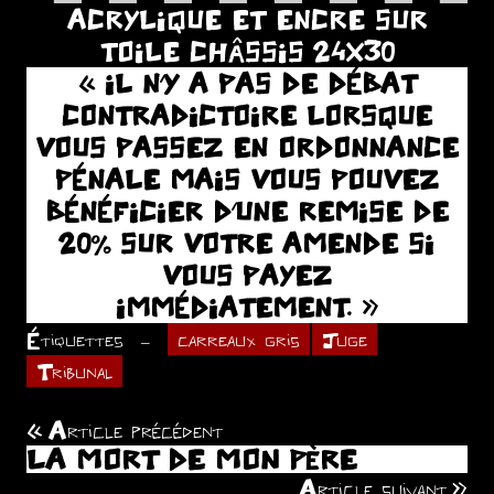
ACRYLIQUE ET ENCRE SUR
TOILE CHÂSSIS 24X30
« IL N’Y A PAS DE DÉBAT
CONTRADICTOIRE LORSQUE
VOUS PASSEZ EN ORDONNANCE
PÉNALE MAIS VOUS POUVEZ
BÉNÉFICIER D’UNE REMISE DE
20% SUR VOTRE AMENDE SI
VOUS PAYEZ
IMMÉDIATEMENT. »
Étiquettes
carreaux gris
Juge
Tribunal
Article précédent
Navigation
LA MORT DE MON PÈRE
de
Article suivant