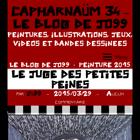
Aller
CAPHARNAÜM 34 –
au
LE BLOG DE JO99
contenu
PEINTURES, ILLUSTRATIONS, JEUX,
VIDEOS ET BANDES DESSINEES
Menu
LE BLOG DE JO99
PEINTURE 2015
LE JUGE DES PETITES
PEINES
par
Jo99
2015/03/29
Aucun
commentaire
.