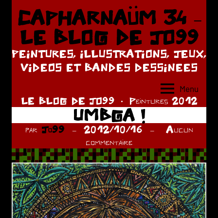
Aller
CAPHARNAÜM 34 –
au
LE BLOG DE JO99
contenu
PEINTURES, ILLUSTRATIONS, JEUX,
VIDEOS ET BANDES DESSINEES
Menu
LE BLOG DE JO99
Peintures 2012
UMBGA !
par
Jo99
2012/10/16
Aucun
commentaire