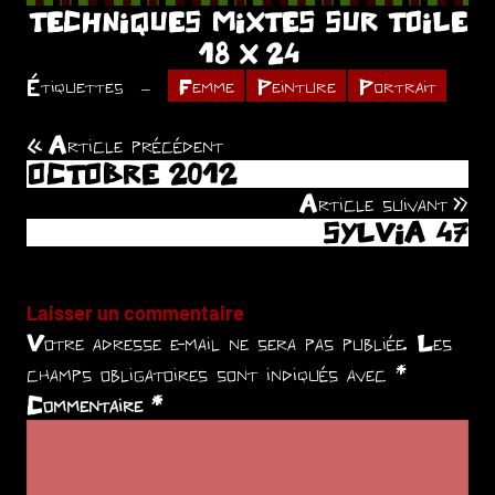
TECHNIQUES MIXTES SUR TOILE
18 X 24
Étiquettes
Femme
Peinture
Portrait
Article précédent
Navigation
OCTOBRE 2012
de
Article suivant
SYLVIA 47
l’article
Laisser un commentaire
Votre adresse e-mail ne sera pas publiée.
Les
champs obligatoires sont indiqués avec
*
Commentaire
*