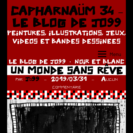
Aller
CAPHARNAÜM 34 –
au
LE BLOG DE JO99
contenu
PEINTURES, ILLUSTRATIONS, JEUX,
VIDEOS ET BANDES DESSINEES
Menu
LE BLOG DE JO99
NOIR ET BLANC
UN MONDE SANS RÊVE
par
Jo99
2019/03/31
Aucun
commentaire
.