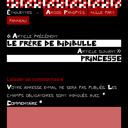
.
Étiquettes
Argos Panoptès
nulle part
panneau
Article précédent
Navigation
LE FRÈRE DE BIDIBULLE
de
Article suivant
PRINCESSE
l’article
Laisser un commentaire
Votre adresse e-mail ne sera pas publiée.
Les
champs obligatoires sont indiqués avec
*
Commentaire
*