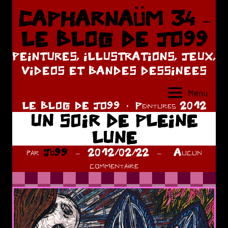
Aller
CAPHARNAÜM 34 –
au
LE BLOG DE JO99
contenu
PEINTURES, ILLUSTRATIONS, JEUX,
VIDEOS ET BANDES DESSINEES
Menu
LE BLOG DE JO99
Peintures 2012
UN SOIR DE PLEINE
LUNE
par
Jo99
2012/02/22
Aucun
commentaire