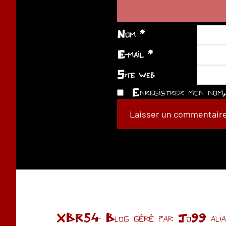
Nom
*
E-mail
*
Site web
Enregistrer mon nom, 
XBR54- Blog géré par Jo99 alias 