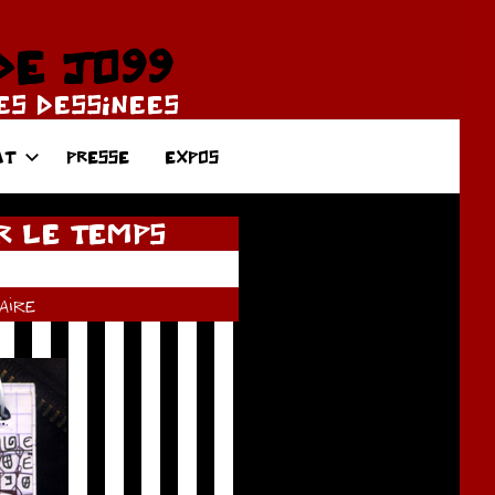
DE JO99
DES DESSINEES
AT
PRESSE
EXPOS
R LE TEMPS
ire