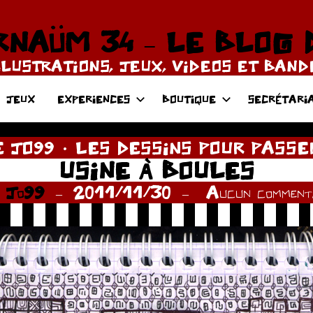
NAÜM 34 – LE BLOG 
LLUSTRATIONS, JEUX, VIDEOS ET BAN
JEUX
EXPERIENCES
BOUTIQUE
SECRÉTARI
E JO99
LES DESSINS POUR PASSE
USINE À BOULES
r
Jo99
2011/11/30
Aucun commenta