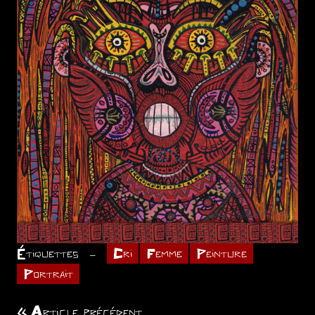
Étiquettes
Cri
Femme
Peinture
Portrait
Article précédent
Navigation