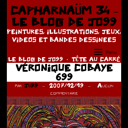
Aller
CAPHARNAÜM 34 –
au
LE BLOG DE JO99
contenu
PEINTURES, ILLUSTRATIONS, JEUX,
VIDEOS ET BANDES DESSINEES
Menu
LE BLOG DE JO99
TÊTE AU CARRÉ
VÉRONIQUE COBAYE
699
par
Jo99
2007/12/19
Aucun
commentaire