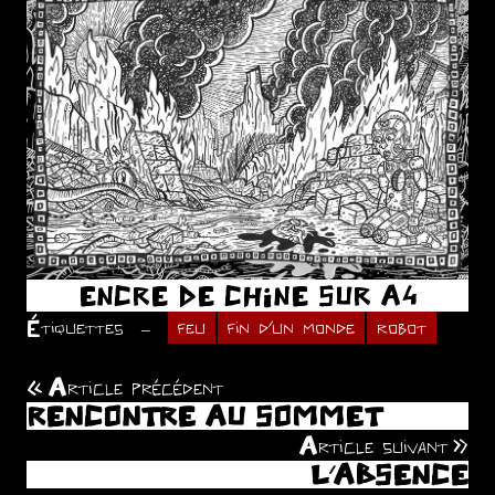
ENCRE DE CHINE SUR A4
Étiquettes
feu
fin d'un monde
robot
Article précédent
Navigation
RENCONTRE AU SOMMET
de
Article suivant
L’ABSENCE
l’article