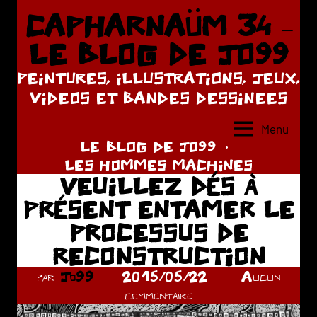
Aller
CAPHARNAÜM 34 –
au
LE BLOG DE JO99
contenu
PEINTURES, ILLUSTRATIONS, JEUX,
VIDEOS ET BANDES DESSINEES
Menu
LE BLOG DE JO99
LES HOMMES MACHINES
VEUILLEZ DÉS À
PRÉSENT ENTAMER LE
PROCESSUS DE
RECONSTRUCTION
par
Jo99
2015/05/22
Aucun
commentaire