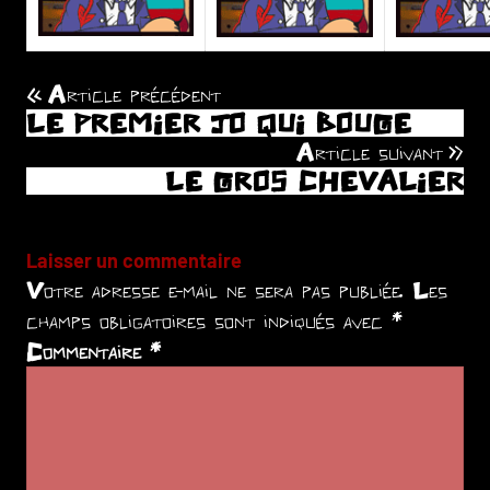
Article précédent
Navigation
LE PREMIER JO QUI BOUGE
de
Article suivant
LE GROS CHEVALIER
l’article
Laisser un commentaire
Votre adresse e-mail ne sera pas publiée.
Les
champs obligatoires sont indiqués avec
*
Commentaire
*