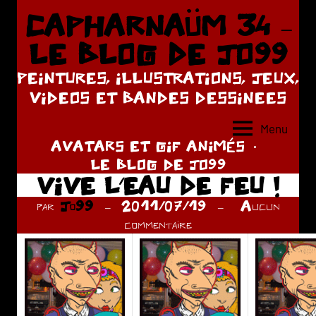
Aller
CAPHARNAÜM 34 –
au
LE BLOG DE JO99
contenu
PEINTURES, ILLUSTRATIONS, JEUX,
VIDEOS ET BANDES DESSINEES
Menu
AVATARS ET GIF ANIMÉS
LE BLOG DE JO99
VIVE L’EAU DE FEU !
par
Jo99
2011/07/19
Aucun
commentaire