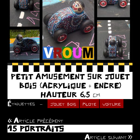
.
PETIT AMUSEMENT SUR JOUET
BOIS (ACRYLIQUE + ENCRE)
HAUTEUR 6,5 cm
Étiquettes
jouet bois
pilote
voiture
Article précédent
Navigation
15 PORTRAITS
de
Article suivant