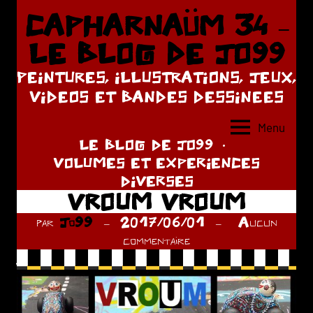
Aller
CAPHARNAÜM 34 –
au
LE BLOG DE JO99
contenu
PEINTURES, ILLUSTRATIONS, JEUX,
VIDEOS ET BANDES DESSINEES
Menu
LE BLOG DE JO99
VOLUMES ET EXPERIENCES
DIVERSES
VROUM VROUM
par
Jo99
2017/06/01
Aucun
commentaire
.