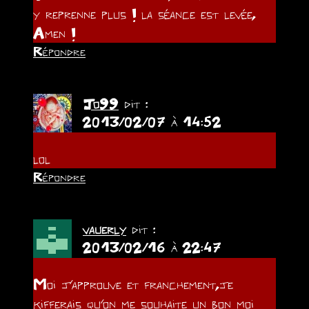
y reprenne plus ! la séance est levée,
Amen !
Répondre
Jo99
dit :
2013/02/07 à 14:52
lol
Répondre
vauerly
dit :
2013/02/16 à 22:47
Moi j’approuve et franchement,je
kifferais qu’on me souhaite un bon moi