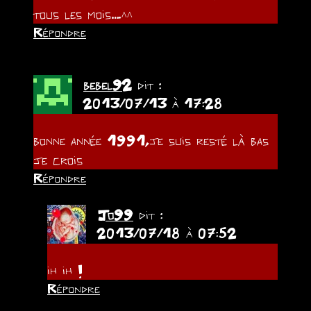
tous les mois….^^
Répondre
bebel92
dit :
2013/07/13 à 17:28
bonne année 1991,je suis resté là bas
je crois
Répondre
Jo99
dit :
2013/07/18 à 07:52
ih ih !
Répondre