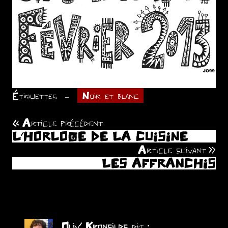
Étiquettes
Noir et blanc
Article précédent
Navigation
L’HORLOGE DE LA CUISINE
de
Article suivant
LES AFFRANCHIS
l’article
(5 commentaires)
Oliv' Kronsilds
dit :