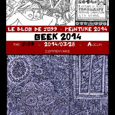
LE BLOG DE JO99
PEINTURE 2014
GEEK 2014
par
Jo99
2014/03/28
Aucun
commentaire