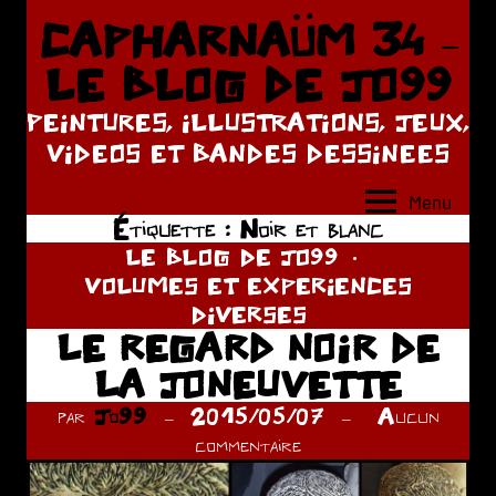
Aller
CAPHARNAÜM 34 –
au
LE BLOG DE JO99
contenu
PEINTURES, ILLUSTRATIONS, JEUX,
VIDEOS ET BANDES DESSINEES
Menu
Étiquette :
Noir et blanc
LE BLOG DE JO99
VOLUMES ET EXPERIENCES
DIVERSES
LE REGARD NOIR DE
LA JONEUVETTE
par
Jo99
2015/05/07
Aucun
commentaire