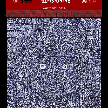
par
Jo99
2015/01/18
Aucun
commentaire
.