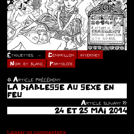
Étiquettes
Cendrillon
internet
Noir et blanc
Partouze
Article précédent
Navigation
LA DIABLESSE AU SEXE EN
de
FEU
Article suivant
l’article
24 ET 25 MAI 2014
Laisser un commentaire