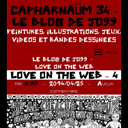
Aller
CAPHARNAÜM 34 –
au
LE BLOG DE JO99
contenu
PEINTURES, ILLUSTRATIONS, JEUX,
VIDEOS ET BANDES DESSINEES
Menu
LE BLOG DE JO99
LOVE ON THE WEB
LOVE ON THE WEB – 4
par
Jo99
2014/04/25
Aucun
commentaire