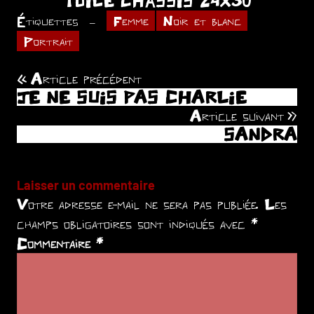
TOILE CHÂSSIS 24X30
Étiquettes
Femme
Noir et blanc
Portrait
Article précédent
Navigation
JE NE SUIS PAS CHARLIE
de
Article suivant
SANDRA
l’article
Laisser un commentaire
Votre adresse e-mail ne sera pas publiée.
Les
champs obligatoires sont indiqués avec
*
Commentaire
*