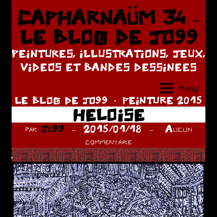
Aller
CAPHARNAÜM 34 –
au
LE BLOG DE JO99
contenu
PEINTURES, ILLUSTRATIONS, JEUX,
VIDEOS ET BANDES DESSINEES
Menu
LE BLOG DE JO99
PEINTURE 2015
HELOISE
par
Jo99
2015/01/18
Aucun
commentaire
.