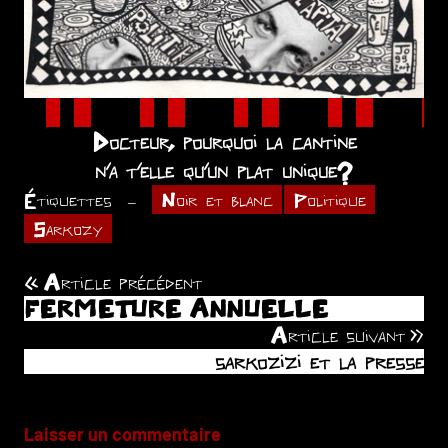
Docteur, pourquoi la cantine
n’a t’elle qu’un plat unique?
Étiquettes
Noir et blanc
Politique
Sarkozy
Article précédent
Navigation
FERMETURE ANNUELLE
de
Article suivant
sarkozizi et la presse
l’article
Laisser un commentaire