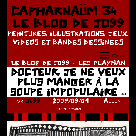
Aller
CAPHARNAÜM 34 –
au
LE BLOG DE JO99
contenu
PEINTURES, ILLUSTRATIONS, JEUX,
VIDEOS ET BANDES DESSINEES
Menu
LE BLOG DE JO99
LES PLAYMAN
DOCTEUR, JE NE VEUX
PLUS MANGER À LA
SOUPE IMPOPULAIRE …
par
Jo99
2007/09/01
Aucun
commentaire