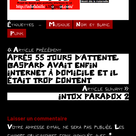
Étiquettes
Musique
Noir et blanc
Punk
Article précédent
Navigation
APRÉS 55 JOURS D’ATTENTE,
de
GASPARD AVAIT ENFIN
INTERNET À DOMICILE ET IL
l’article
ÉTAIT TROP CONTENT
Article suivant
INTOX PARADOX 2
Laisser un commentaire
Votre adresse e-mail ne sera pas publiée.
Les
champs obligatoires sont indiqués avec
*