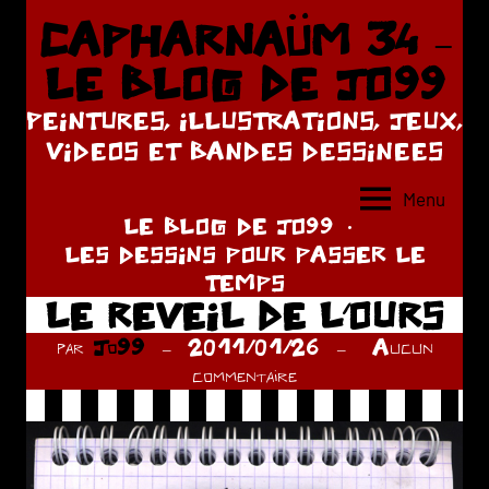
Aller
CAPHARNAÜM 34 –
au
LE BLOG DE JO99
contenu
PEINTURES, ILLUSTRATIONS, JEUX,
VIDEOS ET BANDES DESSINEES
Menu
LE BLOG DE JO99
LES DESSINS POUR PASSER LE
TEMPS
LE REVEIL DE L’OURS
par
Jo99
2011/01/26
Aucun
commentaire