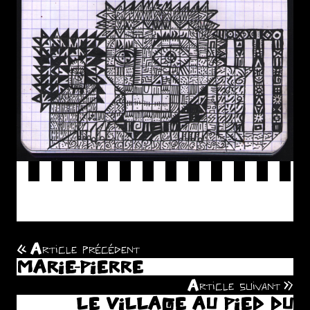
ACRYLIQUE + ENCRE SUR TOILE
10 X10
Article précédent
Navigation
MARIE-PIERRE
de
Article suivant
LE VILLAGE AU PIED DU
l’article