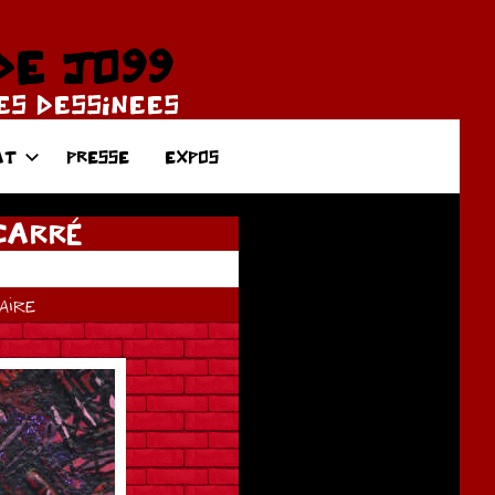
DE JO99
DES DESSINEES
AT
PRESSE
EXPOS
CARRÉ
ire