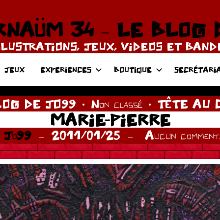
NAÜM 34 – LE BLOG 
LLUSTRATIONS, JEUX, VIDEOS ET BAN
JEUX
EXPERIENCES
BOUTIQUE
SECRÉTARI
LOG DE JO99
Non classé
TÊTE AU 
MARIE-PIERRE
r
Jo99
2011/01/25
Aucun commenta