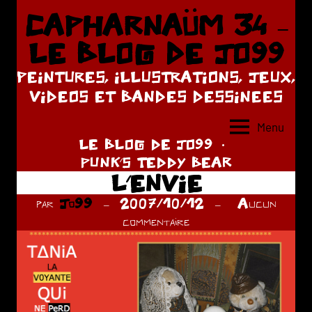
Aller
CAPHARNAÜM 34 –
au
LE BLOG DE JO99
contenu
PEINTURES, ILLUSTRATIONS, JEUX,
VIDEOS ET BANDES DESSINEES
Menu
LE BLOG DE JO99
PUNK'S TEDDY BEAR
L’ENVIE
par
Jo99
2007/10/12
Aucun
commentaire