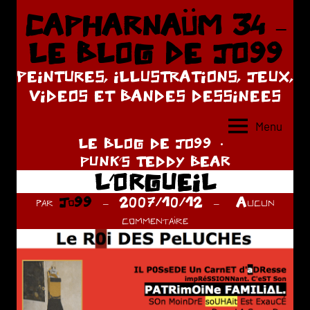
Aller
CAPHARNAÜM 34 –
au
LE BLOG DE JO99
contenu
PEINTURES, ILLUSTRATIONS, JEUX,
VIDEOS ET BANDES DESSINEES
Menu
LE BLOG DE JO99
PUNK'S TEDDY BEAR
L’ORGUEIL
par
Jo99
2007/10/12
Aucun
commentaire