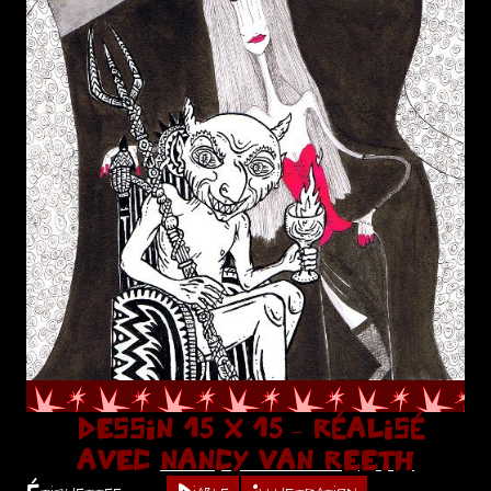
DESSIN 15 X 15 – RÉALISÉ
AVEC
NANCY VAN REETH
Étiquettes
Diable
Illustration