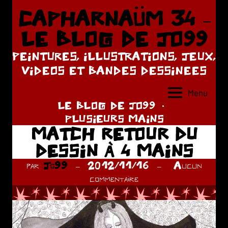
Aller
CAPHARNAÜM 34 –
au
LE BLOG DE JO99
contenu
PEINTURES, ILLUSTRATIONS, JEUX,
VIDEOS ET BANDES DESSINEES
Menu
LE BLOG DE JO99
PLUSIEURS MAINS
MATCH RETOUR DU
DESSIN À 4 MAINS
par
Jo99
2012/11/16
Aucun
commentaire