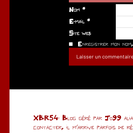
Nom
*
E-mail
*
Site web
Enregistrer mon nom, 
XBR54- Blog géré par Jo99 alias 
contacter, il m'arrive parfois de r