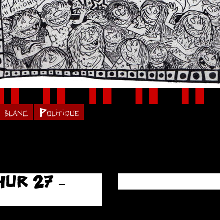
 blanc
Politique
UR 27 –