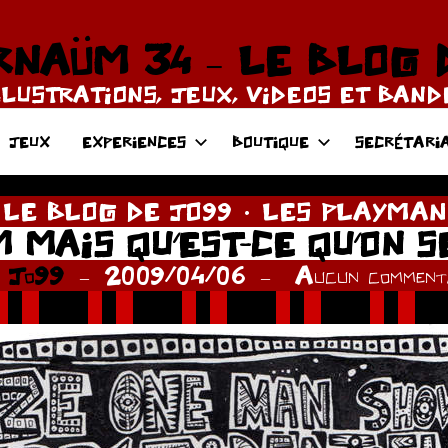
NAÜM 34 – LE BLOG 
LLUSTRATIONS, JEUX, VIDEOS ET BAN
JEUX
EXPERIENCES
BOUTIQUE
SECRÉTARI
LE BLOG DE JO99
LES PLAYMAN
M MAIS QU’EST-CE QU’ON S
r
Jo99
2009/04/06
Aucun commenta