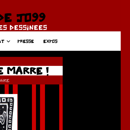
DE JO99
DES DESSINEES
AT
PRESSE
EXPOS
E MARRE !
ire