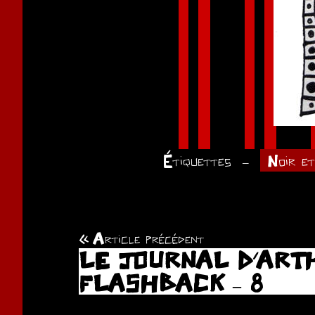
Étiquettes
Noir et
Article précédent
Navigation
LE JOURNAL D’ARTH
de
FLASHBACK – 8
l’article