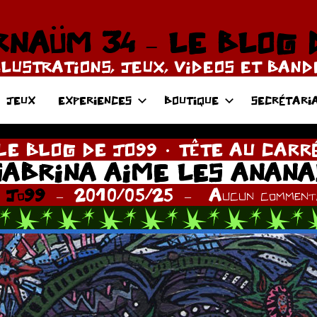
NAÜM 34 – LE BLOG 
LLUSTRATIONS, JEUX, VIDEOS ET BAN
JEUX
EXPERIENCES
BOUTIQUE
SECRÉTARI
LE BLOG DE JO99
TÊTE AU CARR
SABRINA AIME LES ANANA
r
Jo99
2010/05/25
Aucun commenta