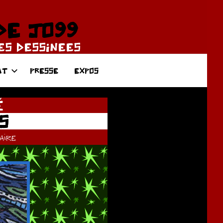
DE JO99
DES DESSINEES
AT
PRESSE
EXPOS
É
S
ire