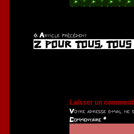
Article précédent
Navigation
Z POUR TOUS, TOUS
de
l’article
Laisser un comment
Votre adresse e-mail ne s
Commentaire
*