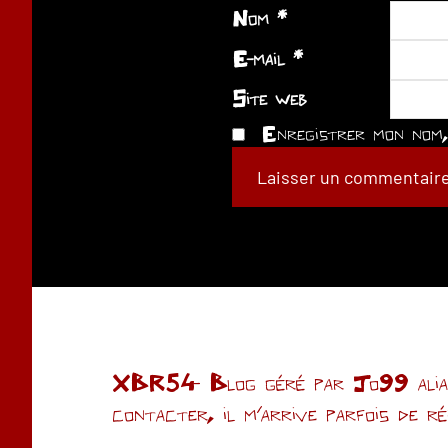
Nom
*
E-mail
*
Site web
Enregistrer mon nom, 
XBR54- Blog géré par Jo99 alias 
contacter, il m'arrive parfois de r