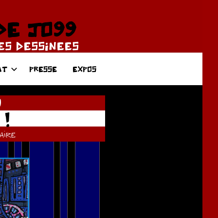
DE JO99
DES DESSINEES
AT
PRESSE
EXPOS
0
 !
ire