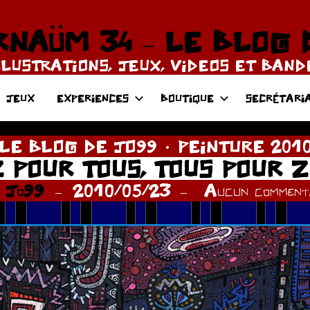
NAÜM 34 – LE BLOG 
LLUSTRATIONS, JEUX, VIDEOS ET BAN
JEUX
EXPERIENCES
BOUTIQUE
SECRÉTARI
LE BLOG DE JO99
PEINTURE 201
 POUR TOUS, TOUS POUR Z
r
Jo99
2010/05/23
Aucun commenta