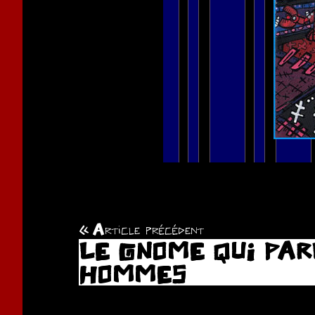
Article précédent
Navigation
LE GNOME QUI PAR
de
HOMMES
l’article